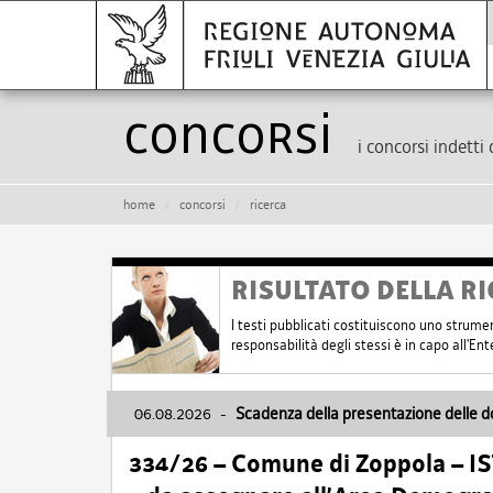
Concorsi
i concorsi indetti 
home
concorsi
ricerca
RISULTATO DELLA RI
I testi pubblicati costituiscono uno strume
responsabilità degli stessi è in capo all'E
06.08.2026
-
Scadenza della presentazione delle 
334/26 – Comune di Zoppola – 