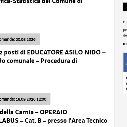
fica-Statistica del Comune di
is
pe
de
domande: 20.08.2026
i
 2 posti di EDUCATORE ASILO NIDO –
nido comunale – Procedura di
domande: 18.09.2026 12:00
della Carnia – OPERAIO
US – Cat. B – presso l’Area Tecnico