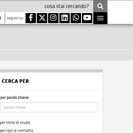
i
seguici su
Toggle
navigation
CERCA PER
per parola chiave
per titolo di studio
per tipo di contratto