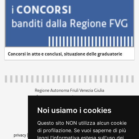
Concorsi in atto e conclusi, situazione delle graduatorie
Regione Autonoma Friuli Venezia Giulia
c.f. 80014930327; p.iva 00526040324
piazza Unità d'Italia 1 Trieste
Noi usiamo i cookies
+39 040 3771111
regione.friuliveneziagiulia@certregione.fvg.it
Questo sito NON utilizza alcun cookie
amministrazione trasparente
di profilazione. Se vuoi saperne di più
privacy
|
cookie
|
note legali
|
accessibilità
|
rss
|
dichiarazione di
leggi l'informativa estesa sull'uso dei