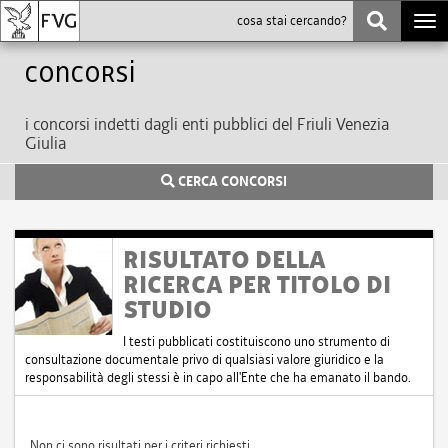
Togg
navi
Concorsi
i concorsi indetti dagli enti pubblici del Friuli Venezia
Giulia
CERCA CONCORSI
RISULTATO DELLA
RICERCA PER TITOLO DI
STUDIO
I testi pubblicati costituiscono uno strumento di
consultazione documentale privo di qualsiasi valore giuridico e la
responsabilità degli stessi è in capo all'Ente che ha emanato il bando.
Non ci sono risultati per i criteri richiesti.