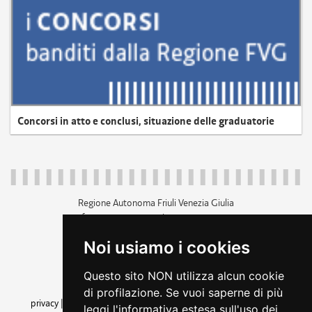
Concorsi in atto e conclusi, situazione delle graduatorie
Regione Autonoma Friuli Venezia Giulia
c.f. 80014930327; p.iva 00526040324
piazza Unità d'Italia 1 Trieste
Noi usiamo i cookies
+39 040 3771111
regione.friuliveneziagiulia@certregione.fvg.it
Questo sito NON utilizza alcun cookie
amministrazione trasparente
di profilazione. Se vuoi saperne di più
privacy
|
cookie
|
note legali
|
accessibilità
|
rss
|
dichiarazione di
leggi l'informativa estesa sull'uso dei