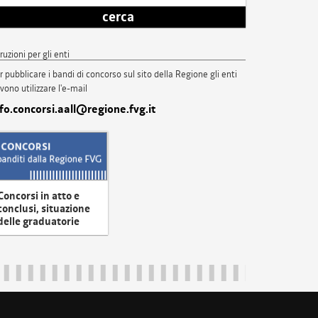
cerca
truzioni per gli enti
r pubblicare i bandi di concorso sul sito della Regione gli enti
vono utilizzare l'e-mail
nfo.concorsi.aall@regione.fvg.it
Concorsi in atto e
conclusi, situazione
delle graduatorie
uliveneziagiulia@certregione.fvg.it