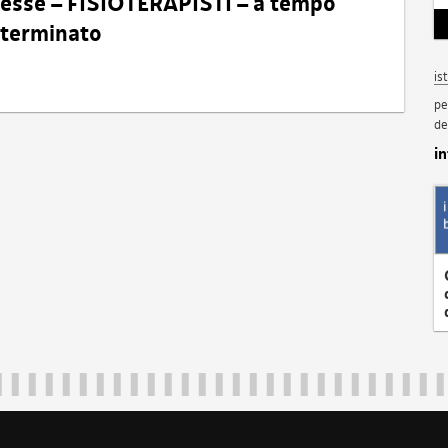
eresse – FISIOTERAPISTI – a tempo
determinato
is
pe
de
i
Regione Autonoma Friuli Venezia Giulia
40324
|
piazza Unità d'Italia 1 Trieste
|
+39 040 3771111
|
regione.fri