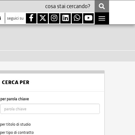
i
seguici su
Toggle
navigation
CERCA PER
per parola chiave
per titolo di studio
per tipo di contratto