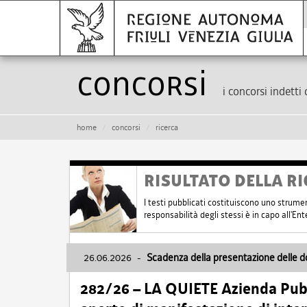
Concorsi
i concorsi indetti 
home
concorsi
ricerca
RISULTATO DELLA RI
I testi pubblicati costituiscono uno strume
responsabilità degli stessi è in capo all'E
26.06.2026
-
Scadenza della presentazione delle 
282/26 – LA QUIETE Azienda Pubbl