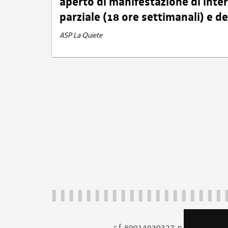
aperto di manifestazione di int
parziale (18 ore settimanali) e 
ASP La Quiete
c.f. 80014930327; p.iva 005260