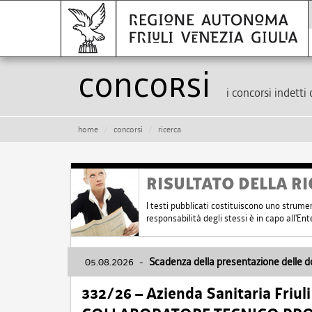
Concorsi
i concorsi indetti 
home
concorsi
ricerca
RISULTATO DELLA RI
I testi pubblicati costituiscono uno strume
responsabilità degli stessi è in capo all'E
05.08.2026
-
Scadenza della presentazione delle 
332/26 – Azienda Sanitaria Friul