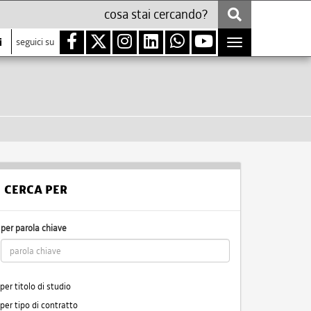
i
seguici su
Toggle
navigation
CERCA PER
per parola chiave
per titolo di studio
per tipo di contratto