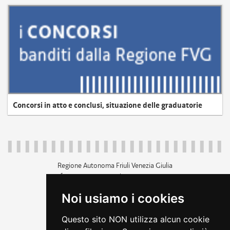
Concorsi in atto e conclusi, situazione delle graduatorie
Regione Autonoma Friuli Venezia Giulia
c.f. 80014930327; p.iva 00526040324
piazza Unità d'Italia 1 Trieste
Noi usiamo i cookies
+39 040 3771111
regione.friuliveneziagiulia@certregione.fvg.it
Questo sito NON utilizza alcun cookie
amministrazione trasparente