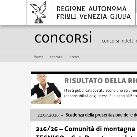
Concorsi
i concorsi indetti 
home
concorsi
ricerca
RISULTATO DELLA RI
I testi pubblicati costituiscono uno strume
responsabilità degli stessi è in capo all'E
22.07.2026
-
Scadenza della presentazione delle 
316/26 – Comunità di montagna