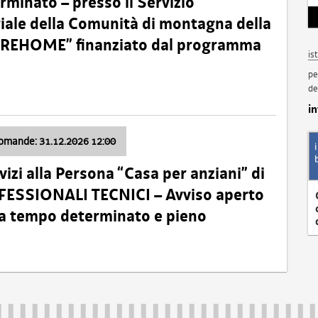
minato – presso il Servizio
oriale della Comunità di montagna della
o “REHOME” finanziato dal programma
is
pe
de
i
domande: 31.12.2026 12:00
izi alla Persona “Casa per anziani” di
ROFESSIONALI TECNICI – Avviso aperto
 a tempo determinato e pieno