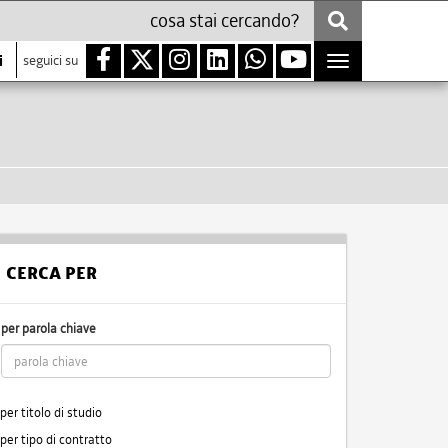
i
seguici su
Toggle
navigation
CERCA PER
per parola chiave
per titolo di studio
per tipo di contratto