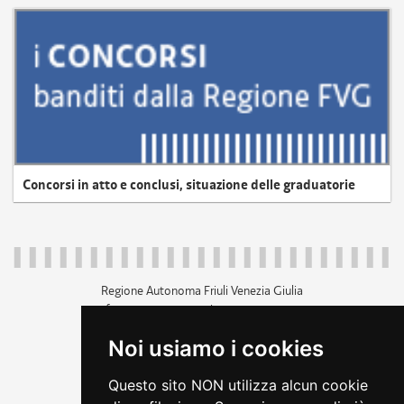
Concorsi in atto e conclusi, situazione delle graduatorie
Regione Autonoma Friuli Venezia Giulia
c.f. 80014930327; p.iva 00526040324
piazza Unità d'Italia 1 Trieste
Noi usiamo i cookies
+39 040 3771111
regione.friuliveneziagiulia@certregione.fvg.it
Questo sito NON utilizza alcun cookie
amministrazione trasparente