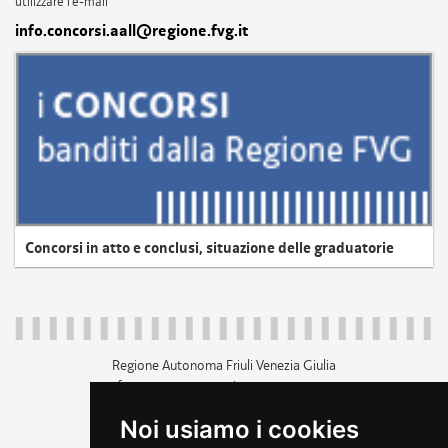
utilizzare l'e-mail
info.concorsi.aall@regione.fvg.it
Concorsi in atto e conclusi, situazione delle graduatorie
Regione Autonoma Friuli Venezia Giulia
c.f. 80014930327; p.iva 00526040324
piazza Unità d'Italia 1 Trieste
Noi usiamo i cookies
+39 040 3771111