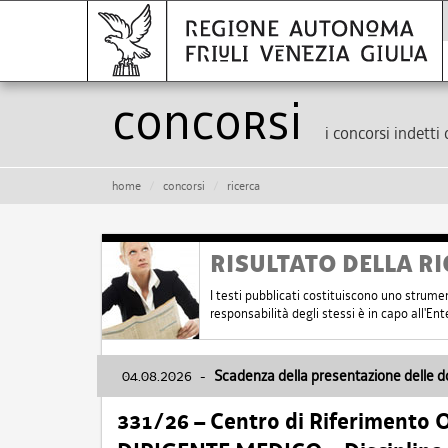
Concorsi
i concorsi indetti 
home
concorsi
ricerca
RISULTATO DELLA RI
I testi pubblicati costituiscono uno strume
responsabilità degli stessi è in capo all'E
04.08.2026
-
Scadenza della presentazione delle 
331/26 – Centro di Riferimento 