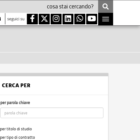
i
seguici su
Toggle
navigation
CERCA PER
per parola chiave
per titolo di studio
per tipo di contratto