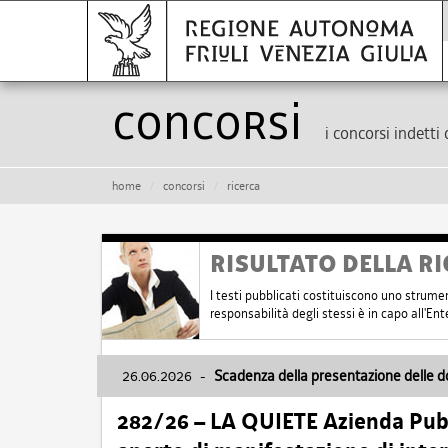
Concorsi
i concorsi indetti 
home
concorsi
ricerca
RISULTATO DELLA RI
I testi pubblicati costituiscono uno strume
responsabilità degli stessi è in capo all'E
26.06.2026
-
Scadenza della presentazione delle 
282/26 – LA QUIETE Azienda Pubbl