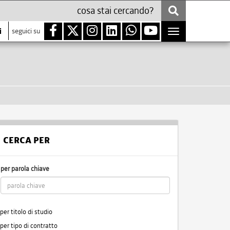
i
seguici su
Toggle
navigation
CERCA PER
per parola chiave
per titolo di studio
per tipo di contratto