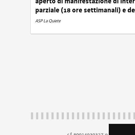
aperto di manifestazione di int
parziale (18 ore settimanali) e 
ASP La Quiete
c.f. 80014930327; p.iva 005260