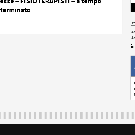
eresse – FISIOTERAPISTI – a tempo
determinato
is
pe
de
i
Regione Autonoma Friuli Venezia Giulia
40324
|
piazza Unità d'Italia 1 Trieste
|
+39 040 3771111
|
regione.fri