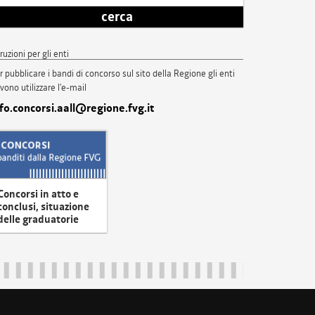
cerca
truzioni per gli enti
r pubblicare i bandi di concorso sul sito della Regione gli enti
vono utilizzare l'e-mail
nfo.concorsi.aall@regione.fvg.it
Concorsi in atto e
conclusi, situazione
delle graduatorie
uliveneziagiulia@certregione.fvg.it