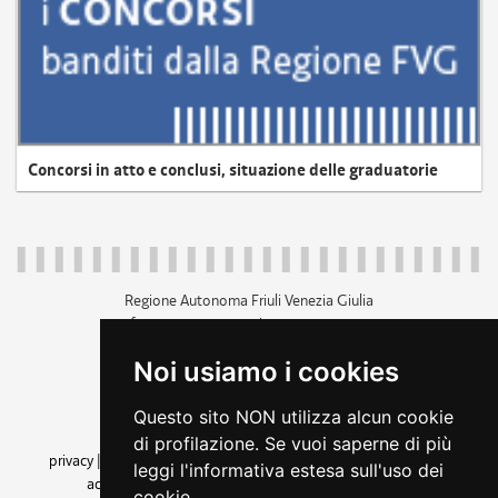
Concorsi in atto e conclusi, situazione delle graduatorie
Regione Autonoma Friuli Venezia Giulia
c.f. 80014930327; p.iva 00526040324
piazza Unità d'Italia 1 Trieste
Noi usiamo i cookies
+39 040 3771111
regione.friuliveneziagiulia@certregione.fvg.it
Questo sito NON utilizza alcun cookie
amministrazione trasparente
di profilazione. Se vuoi saperne di più
privacy
|
cookie
|
note legali
|
accessibilità
|
rss
|
dichiarazione di
leggi l'informativa estesa sull'uso dei
accessibilità
|
feedback
|
cambio preferenze cookie
cookie.