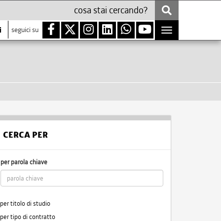
i
seguici su
Toggle
navigation
CERCA PER
per parola chiave
per titolo di studio
per tipo di contratto