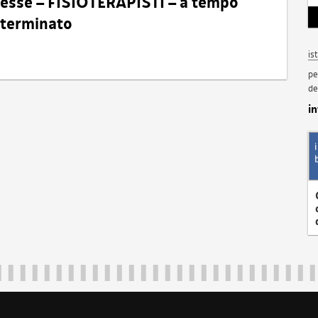
eresse – FISIOTERAPISTI – a tempo
determinato
is
pe
de
i
Regione Autonoma Friuli Venezia Giulia
40324
|
piazza Unità d'Italia 1 Trieste
|
+39 040 3771111
|
regione.fri