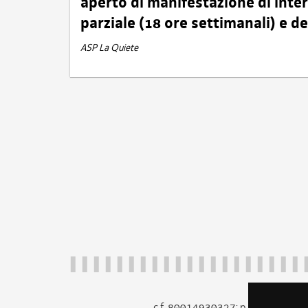
aperto di manifestazione di int
parziale (18 ore settimanali) e 
ASP La Quiete
c.f. 80014930327; p.iva 005260