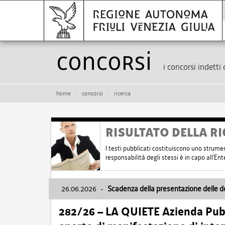
Concorsi
i concorsi indetti 
home
concorsi
ricerca
RISULTATO DELLA RI
I testi pubblicati costituiscono uno strume
responsabilità degli stessi è in capo all'E
26.06.2026
-
Scadenza della presentazione delle 
282/26 – LA QUIETE Azienda Pubbl