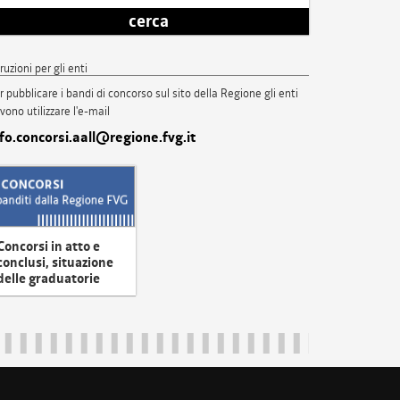
cerca
truzioni per gli enti
r pubblicare i bandi di concorso sul sito della Regione gli enti
vono utilizzare l'e-mail
nfo.concorsi.aall@regione.fvg.it
Concorsi in atto e
conclusi, situazione
delle graduatorie
uliveneziagiulia@certregione.fvg.it