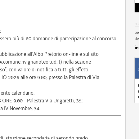
is
e
pe
ssero più di 60 domande di partecipazione al concorso
de
i
bblicazione all’Albo Pretorio on-line e sul sito
.comune.rivignanoteor.ud.it) nella sezione
 con valore di notifica a tutti gli effetti.
IO 2026 alle ore 9.00, presso la Palestra di Via
ente calendario:
6 ORE 9.00 - Palestra Via Ungaretti, 35;
za IV Novembre, 34.
i istruzione secondaria di secondo grado