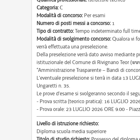
Categoria:
C
Modalità di concorso:
Per esami
Numero di posti messi a concorso:
1
Tipo di contratto:
Tempo indeterminato full tim
Modalità di svolgimento concorso:
Qualora vi fo
verrà effettuata una preselezione.
Della preselezione verrà dato avviso mediante pu
istituzionale del Comune di Rivignano Teor (www
“Amministrazione Trasparente – Bandi di concorso”,
L’eventuale preselezione si terrà in data 13 LUGL
Ungaretti n. 35.
Le prove d’esame si svolgeranno secondo il segu
- Prova scritta (teorico pratica): 16 LUGLIO 202
- Prova orale: 23 LUGLIO 2026 ORE 9.00 - Piaz
Livello di istruzione richiesto:
Diploma scuola media superiore
Titolo di studio richiesto:
Possesso del diploma d