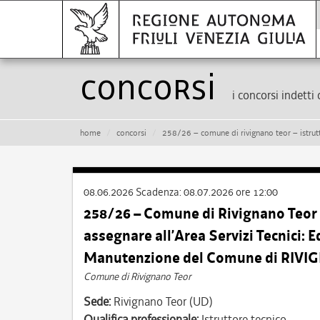
Concorsi
i concorsi indetti 
home
concorsi
258/26 – comune di rivignano teor – istruttore tecnico – cat. c
08.06.2026
Scadenza:
08.07.2026 ore 12:00
258/26 – Comune di Rivignano Teor
assegnare all’Area Servizi Tecnici: E
Manutenzione del Comune di RIV
Comune di Rivignano Teor
Sede:
Rivignano Teor (UD)
Qualifica professionale:
Istruttore tecnico