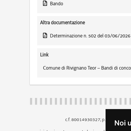
Bando
Altra documentazione
Determinazione n. 502 del 03/06/2026
Link
Comune di Rivignano Teor – Bandi di conco
c.f. 80014930327; p.iva 005260
Noi 