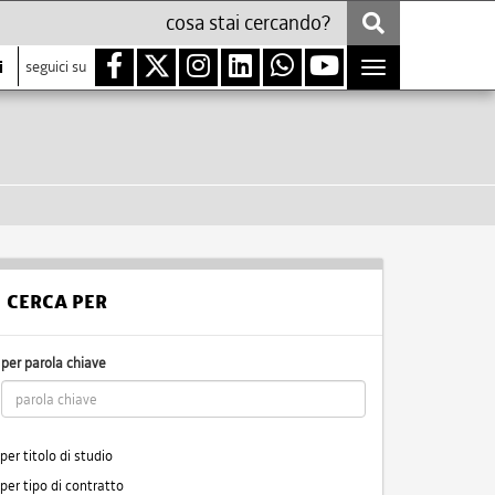
i
seguici su
Toggle
navigation
CERCA PER
per parola chiave
per titolo di studio
per tipo di contratto