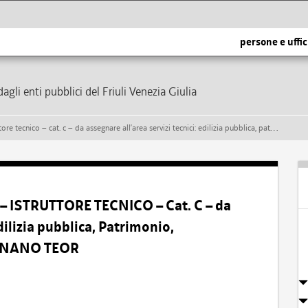
persone e uffic
dagli enti pubblici del Friuli Venezia Giulia
 – da assegnare all’area servizi tecnici: edilizia pubblica, patrimonio, manutenzione del comune di rivignano teor
 – ISTRUTTORE TECNICO – Cat. C – da
dilizia pubblica, Patrimonio,
IGNANO TEOR