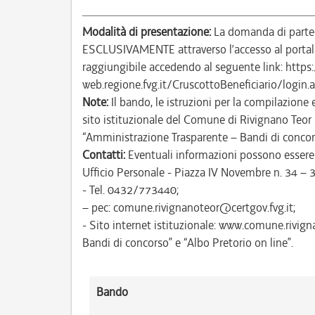
Modalità di presentazione:
La domanda di partec
ESCLUSIVAMENTE attraverso l’accesso al portale 
raggiungibile accedendo al seguente link: https
web.regione.fvg.it/CruscottoBeneficiario/lo
Note:
Il bando, le istruzioni per la compilazione
sito istituzionale del Comune di Rivignano Teor
“Amministrazione Trasparente – Bandi di concor
Contatti:
Eventuali informazioni possono essere r
Ufficio Personale - Piazza IV Novembre n. 34 – 
- Tel. 0432/773440;
– pec: comune.rivignanoteor@certgov.fvg.it;
- Sito internet istituzionale: www.comune.rivig
Bandi di concorso” e “Albo Pretorio on line”.
Bando