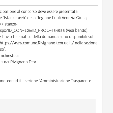
ipazione al concorso deve essere presentata
“Istanze-web” della Regione Friuli Venezia Giulia,
://istanze-
gin.aspx?ID_CON=12&ID_PROC=434983 (vedi bando).
 e l’invio telematico della domanda sono disponibili sul
 https://www.comune.Rivignano teor.ud.it/ nella sezione
so”.
ichieste a:
33061 Rivignano Teor.
nanoteor.ud.it - sezione “Amministrazione Trasparente –