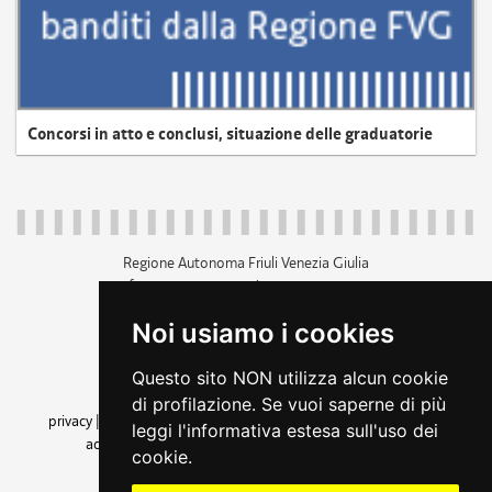
Concorsi in atto e conclusi, situazione delle graduatorie
Regione Autonoma Friuli Venezia Giulia
c.f. 80014930327; p.iva 00526040324
piazza Unità d'Italia 1 Trieste
Noi usiamo i cookies
+39 040 3771111
regione.friuliveneziagiulia@certregione.fvg.it
Questo sito NON utilizza alcun cookie
amministrazione trasparente
di profilazione. Se vuoi saperne di più
privacy
|
cookie
|
note legali
|
accessibilità
|
rss
|
dichiarazione di
leggi l'informativa estesa sull'uso dei
accessibilità
|
feedback
|
cambio preferenze cookie
cookie.
seguici su