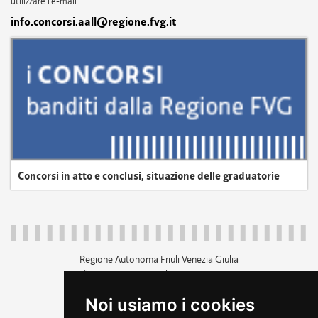
utilizzare l'e-mail
info.concorsi.aall@regione.fvg.it
Concorsi in atto e conclusi, situazione delle graduatorie
Regione Autonoma Friuli Venezia Giulia
c.f. 80014930327; p.iva 00526040324
piazza Unità d'Italia 1 Trieste
Noi usiamo i cookies
+39 040 3771111