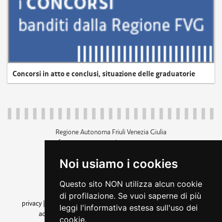
Concorsi in atto e conclusi, situazione delle graduatorie
Regione Autonoma Friuli Venezia Giulia
c.f. 80014930327; p.iva 00526040324
piazza Unità d'Italia 1 Trieste
Noi usiamo i cookies
+39 040 3771111
regione.friuliveneziagiulia@certregione.fvg.it
Questo sito NON utilizza alcun cookie
amministrazione trasparente
di profilazione. Se vuoi saperne di più
privacy
|
cookie
|
note legali
|
accessibilità
|
rss
|
dichiarazione di
leggi l'informativa estesa sull'uso dei
accessibilità
|
feedback
|
cambio preferenze cookie
cookie.