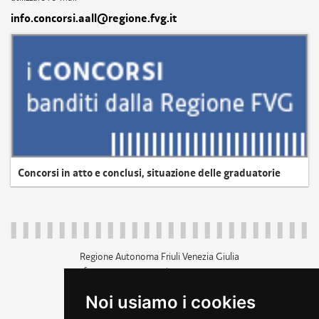
info.concorsi.aall@regione.fvg.it
Concorsi in atto e conclusi, situazione delle graduatorie
Regione Autonoma Friuli Venezia Giulia
c.f. 80014930327; p.iva 00526040324
piazza Unità d'Italia 1 Trieste
Noi usiamo i cookies
+39 040 3771111
regione.friuliveneziagiulia@certregione.fvg.it