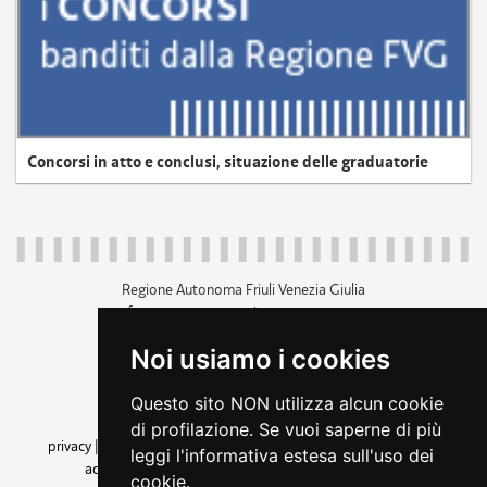
Concorsi in atto e conclusi, situazione delle graduatorie
Regione Autonoma Friuli Venezia Giulia
c.f. 80014930327; p.iva 00526040324
piazza Unità d'Italia 1 Trieste
Noi usiamo i cookies
+39 040 3771111
regione.friuliveneziagiulia@certregione.fvg.it
Questo sito NON utilizza alcun cookie
amministrazione trasparente
di profilazione. Se vuoi saperne di più
privacy
|
cookie
|
note legali
|
accessibilità
|
rss
|
dichiarazione di
leggi l'informativa estesa sull'uso dei
accessibilità
|
feedback
|
cambio preferenze cookie
cookie.