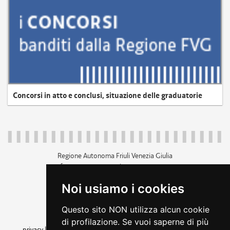
Concorsi in atto e conclusi, situazione delle graduatorie
Regione Autonoma Friuli Venezia Giulia
c.f. 80014930327; p.iva 00526040324
piazza Unità d'Italia 1 Trieste
Noi usiamo i cookies
+39 040 3771111
regione.friuliveneziagiulia@certregione.fvg.it
Questo sito NON utilizza alcun cookie
amministrazione trasparente
di profilazione. Se vuoi saperne di più
privacy
|
cookie
|
note legali
|
accessibilità
|
rss
|
dichiarazione di