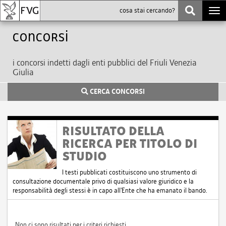
Togg
navi
Concorsi
i concorsi indetti dagli enti pubblici del Friuli Venezia
Giulia
CERCA CONCORSI
RISULTATO DELLA
RICERCA PER TITOLO DI
STUDIO
I testi pubblicati costituiscono uno strumento di
consultazione documentale privo di qualsiasi valore giuridico e la
responsabilità degli stessi è in capo all'Ente che ha emanato il bando.
Non ci sono risultati per i criteri richiesti.