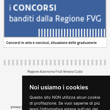
Concorsi in atto e conclusi, situazione delle graduatorie
Regione Autonoma Friuli Venezia Giulia
c.f. 80014930327; p.iva 00526040324
piazza Unità d'Italia 1 Trieste
Noi usiamo i cookies
+39 040 3771111
regione.friuliveneziagiulia@certregione.fvg.it
Questo sito NON utilizza alcun cookie
amministrazione trasparente
di profilazione. Se vuoi saperne di più
privacy
|
cookie
|
note legali
|
accessibilità
|
rss
|
dichiarazione di
leggi l'informativa estesa sull'uso dei