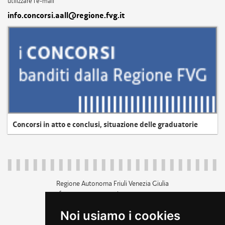
utilizzare l'e-mail
info.concorsi.aall@regione.fvg.it
Concorsi in atto e conclusi, situazione delle graduatorie
Regione Autonoma Friuli Venezia Giulia
c.f. 80014930327; p.iva 00526040324
piazza Unità d'Italia 1 Trieste
Noi usiamo i cookies
+39 040 3771111