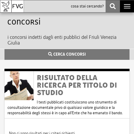
Togg
navi
Concorsi
i concorsi indetti dagli enti pubblici del Friuli Venezia
Giulia
CERCA CONCORSI
RISULTATO DELLA
RICERCA PER TITOLO DI
STUDIO
I testi pubblicati costituiscono uno strumento di
consultazione documentale privo di qualsiasi valore giuridico e la
responsabilità degli stessi è in capo all'Ente che ha emanato il bando.
Non ci sono risultati per i criteri richiesti.