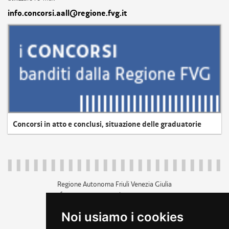
info.concorsi.aall@regione.fvg.it
Concorsi in atto e conclusi, situazione delle graduatorie
Regione Autonoma Friuli Venezia Giulia
c.f. 80014930327; p.iva 00526040324
piazza Unità d'Italia 1 Trieste
Noi usiamo i cookies
+39 040 3771111
regione.friuliveneziagiulia@certregione.fvg.it