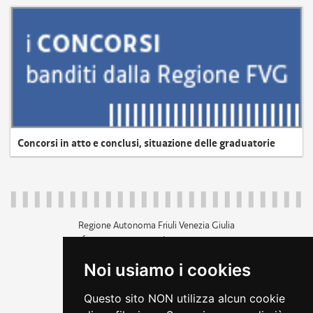
Concorsi in atto e conclusi, situazione delle graduatorie
Regione Autonoma Friuli Venezia Giulia
c.f. 80014930327; p.iva 00526040324
piazza Unità d'Italia 1 Trieste
Noi usiamo i cookies
+39 040 3771111
regione.friuliveneziagiulia@certregione.fvg.it
Questo sito NON utilizza alcun cookie
amministrazione trasparente