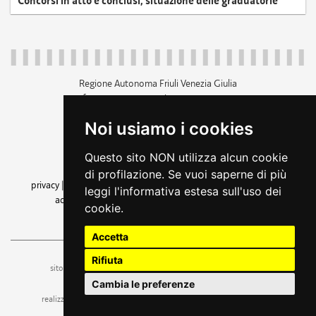
Concorsi in atto e conclusi, situazione delle graduatorie
Regione Autonoma Friuli Venezia Giulia
c.f. 80014930327; p.iva 00526040324
piazza Unità d'Italia 1 Trieste
Noi usiamo i cookies
+39 040 3771111
regione.friuliveneziagiulia@certregione.fvg.it
Questo sito NON utilizza alcun cookie
amministrazione trasparente
di profilazione. Se vuoi saperne di più
privacy
|
cookie
|
note legali
|
accessibilità
|
rss
|
dichiarazione di
leggi l'informativa estesa sull'uso dei
accessibilità
|
feedback
|
cambio preferenze cookie
cookie.
seguici su
Accetta
Rifiuta
ufficio stampa e comunicazione
sito a cura dell'
Cambia le preferenze
realizzazione
web design