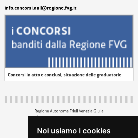
info.concorsi.aall@regione.fvg.it
Concorsi in atto e conclusi, situazione delle graduatorie
Regione Autonoma Friuli Venezia Giulia
c.f. 80014930327; p.iva 00526040324
piazza Unità d'Italia 1 Trieste
Noi usiamo i cookies
+39 040 3771111
regione.friuliveneziagiulia@certregione.fvg.it