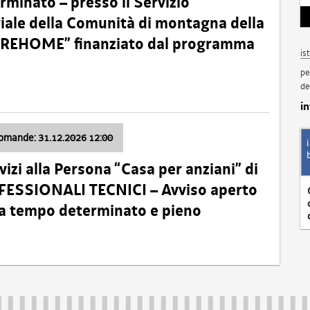
minato – presso il Servizio
oriale della Comunità di montagna della
o “REHOME” finanziato dal programma
is
pe
de
i
domande: 31.12.2026 12:00
izi alla Persona “Casa per anziani” di
ROFESSIONALI TECNICI – Avviso aperto
 a tempo determinato e pieno