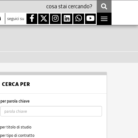
i
seguici su
Toggle
navigation
CERCA PER
per parola chiave
per titolo di studio
per tipo di contratto