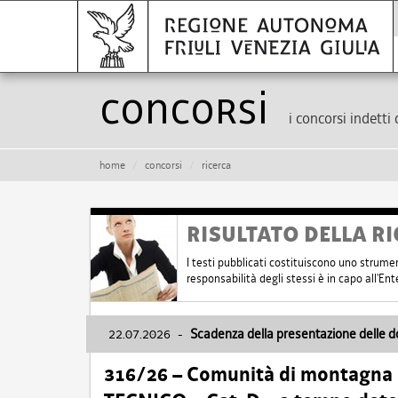
Concorsi
i concorsi indetti 
home
concorsi
ricerca
RISULTATO DELLA RI
I testi pubblicati costituiscono uno strume
responsabilità degli stessi è in capo all'E
22.07.2026
-
Scadenza della presentazione delle 
316/26 – Comunità di montagna