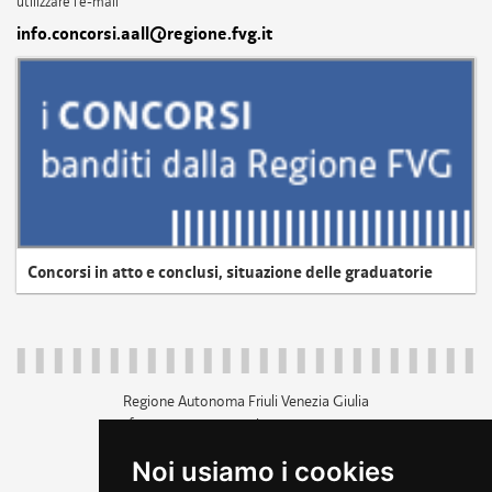
utilizzare l'e-mail
info.concorsi.aall@regione.fvg.it
Concorsi in atto e conclusi, situazione delle graduatorie
Regione Autonoma Friuli Venezia Giulia
c.f. 80014930327; p.iva 00526040324
piazza Unità d'Italia 1 Trieste
Noi usiamo i cookies
+39 040 3771111