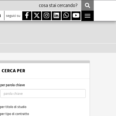
i
seguici su
Toggle
navigation
CERCA PER
per parola chiave
per titolo di studio
per tipo di contratto