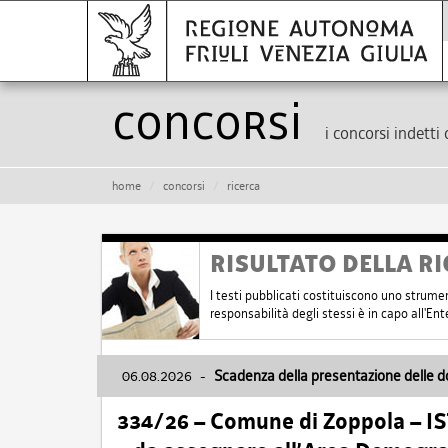
Concorsi
i concorsi indetti 
home
concorsi
ricerca
RISULTATO DELLA RI
I testi pubblicati costituiscono uno strume
responsabilità degli stessi è in capo all'E
06.08.2026
-
Scadenza della presentazione delle 
334/26 – Comune di Zoppola – 