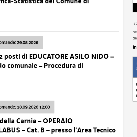
fica-Statistica del Comune di
is
pe
de
domande: 20.08.2026
i
 2 posti di EDUCATORE ASILO NIDO –
nido comunale – Procedura di
domande: 18.09.2026 12:00
della Carnia – OPERAIO
US – Cat. B – presso l’Area Tecnico