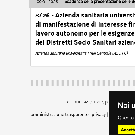
09.01.2026
-
Scadenza della presentazione delle 
8/26 - Azienda sanitaria universi
di manifestazione di interesse fin
lavoro autonomo per le esigenze 
dei Distretti Socio Sanitari azien
Azienda sanitaria universitaria Friuli Centrale (ASU FC)
c.f. 80014930327; p.iva 005260
Noi 
amministrazione trasparente
|
privacy
|
cookie
|
note 
Questo 
Accett