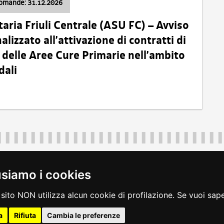
domande: 31.12.2026
taria Friuli Centrale (ASU FC) – Avviso
alizzato all’attivazione di contratti di
delle Aree Cure Primarie nell’ambito
dali
Regione Autonoma Friuli Venezia Giulia
40324
|
piazza Unità d'Italia 1 Trieste
|
+39 040 3771111
|
regione.fri
usiamo i cookies
legali
|
accessibilità
|
rss
|
dichiarazione di accessibilità
|
feedback
|
c
sito NON utilizza alcun cookie di profilazione. Se vuoi saper
a
Rifiuta
Cambia le preferenze