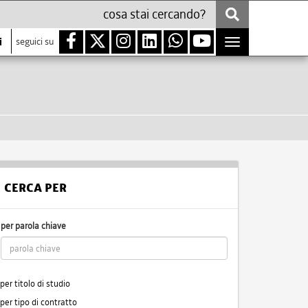
i
seguici su
Toggle
navigation
CERCA PER
per parola chiave
per titolo di studio
per tipo di contratto