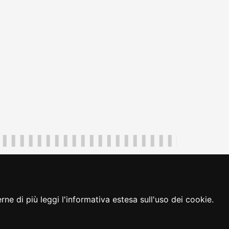
uliveneziagiulia@certregione.fvg.it
ambio preferenze cookie
|
loginFVG
ne di più leggi l'informativa estesa sull'uso dei cookie.
seguici su