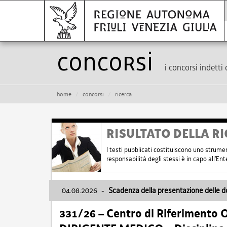
Concorsi
i concorsi indetti 
home
concorsi
ricerca
RISULTATO DELLA RI
I testi pubblicati costituiscono uno strume
responsabilità degli stessi è in capo all'E
04.08.2026
-
Scadenza della presentazione delle 
331/26 – Centro di Riferimento 