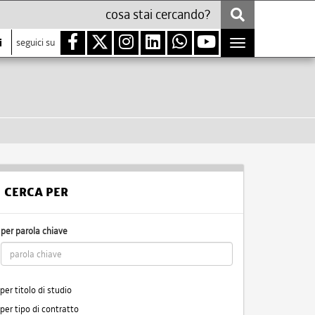
i
seguici su
Toggle
navigation
CERCA PER
per parola chiave
per titolo di studio
per tipo di contratto