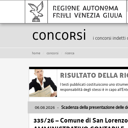
Concorsi
i concorsi indetti 
home
concorsi
ricerca
RISULTATO DELLA RI
I testi pubblicati costituiscono uno strume
responsabilità degli stessi è in capo all'E
06.08.2026
-
Scadenza della presentazione delle 
335/26 – Comune di San Lorenzo 