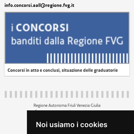
info.concorsi.aall@regione.fvg.it
Concorsi in atto e conclusi, situazione delle graduatorie
Regione Autonoma Friuli Venezia Giulia
c.f. 80014930327; p.iva 00526040324
piazza Unità d'Italia 1 Trieste
Noi usiamo i cookies
+39 040 3771111
regione.friuliveneziagiulia@certregione.fvg.it