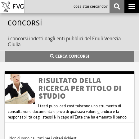
Togg
navi
Concorsi
i concorsi indetti dagli enti pubblici del Friuli Venezia
Giulia
CERCA CONCORSI
RISULTATO DELLA
RICERCA PER TITOLO DI
STUDIO
I testi pubblicati costituiscono uno strumento di
consultazione documentale privo di qualsiasi valore giuridico e la
responsabilità degli stessi è in capo all'Ente che ha emanato il bando.
Non ci sono risultati per i criteri richiesti.