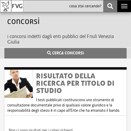
Togg
navi
Concorsi
i concorsi indetti dagli enti pubblici del Friuli Venezia
Giulia
CERCA CONCORSI
RISULTATO DELLA
RICERCA PER TITOLO DI
STUDIO
I testi pubblicati costituiscono uno strumento di
consultazione documentale privo di qualsiasi valore giuridico e la
responsabilità degli stessi è in capo all'Ente che ha emanato il bando.
Non ci sono risultati per i criteri richiesti.