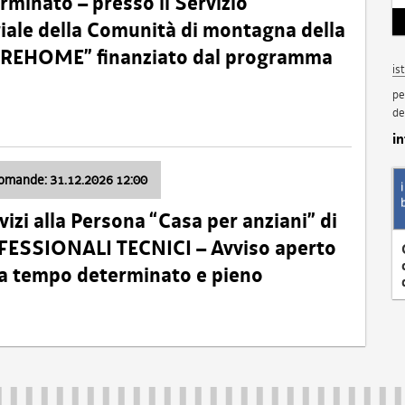
minato – presso il Servizio
oriale della Comunità di montagna della
o “REHOME” finanziato dal programma
is
pe
de
i
domande: 31.12.2026 12:00
izi alla Persona “Casa per anziani” di
ROFESSIONALI TECNICI – Avviso aperto
 a tempo determinato e pieno