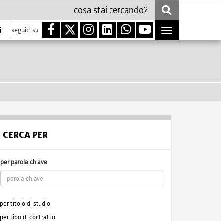
i
seguici su
Toggle
navigation
CERCA PER
per parola chiave
per titolo di studio
per tipo di contratto