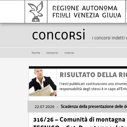
Concorsi
i concorsi indetti 
home
concorsi
ricerca
RISULTATO DELLA RI
I testi pubblicati costituiscono uno strume
responsabilità degli stessi è in capo all'E
22.07.2026
-
Scadenza della presentazione delle 
316/26 – Comunità di montagna