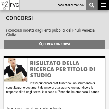
Togg
navi
Concorsi
i concorsi indetti dagli enti pubblici del Friuli Venezia
Giulia
CERCA CONCORSI
RISULTATO DELLA
RICERCA PER TITOLO DI
STUDIO
I testi pubblicati costituiscono uno strumento di
consultazione documentale privo di qualsiasi valore giuridico e la
responsabilità degli stessi è in capo all'Ente che ha emanato il bando.
Non ci sono risultati per i criteri richiesti.