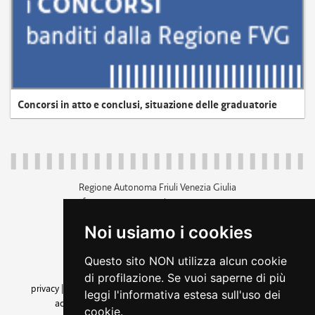
Concorsi in atto e conclusi, situazione delle graduatorie
Regione Autonoma Friuli Venezia Giulia
c.f. 80014930327; p.iva 00526040324
piazza Unità d'Italia 1 Trieste
Noi usiamo i cookies
+39 040 3771111
regione.friuliveneziagiulia@certregione.fvg.it
Questo sito NON utilizza alcun cookie
amministrazione trasparente
di profilazione. Se vuoi saperne di più
privacy
|
cookie
|
note legali
|
accessibilità
|
rss
|
dichiarazione di
leggi l'informativa estesa sull'uso dei
accessibilità
|
feedback
|
cambio preferenze cookie
cookie.