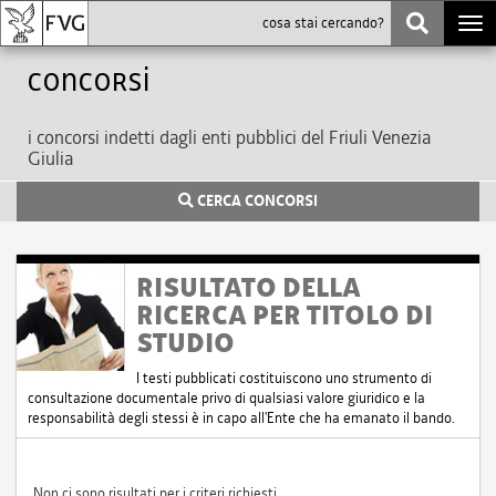
Togg
navi
Concorsi
i concorsi indetti dagli enti pubblici del Friuli Venezia
Giulia
CERCA CONCORSI
RISULTATO DELLA
RICERCA PER TITOLO DI
STUDIO
I testi pubblicati costituiscono uno strumento di
consultazione documentale privo di qualsiasi valore giuridico e la
responsabilità degli stessi è in capo all'Ente che ha emanato il bando.
Non ci sono risultati per i criteri richiesti.