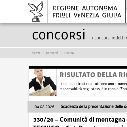
Concorsi
i concorsi indetti 
home
concorsi
ricerca
RISULTATO DELLA RI
I testi pubblicati costituiscono uno strume
responsabilità degli stessi è in capo all'E
04.08.2026
-
Scadenza della presentazione delle 
330/26 – Comunità di montagna