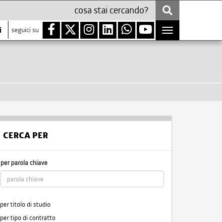
i
seguici su
Toggle
navigation
CERCA PER
per parola chiave
per titolo di studio
per tipo di contratto