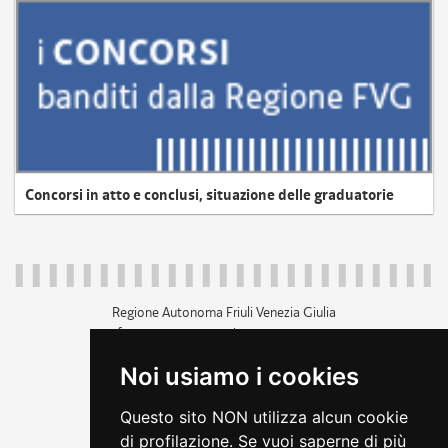
Concorsi in atto e conclusi, situazione delle graduatorie
Regione Autonoma Friuli Venezia Giulia
c.f. 80014930327; p.iva 00526040324
piazza Unità d'Italia 1 Trieste
Noi usiamo i cookies
+39 040 3771111
regione.friuliveneziagiulia@certregione.fvg.it
Questo sito NON utilizza alcun cookie
amministrazione trasparente
di profilazione. Se vuoi saperne di più