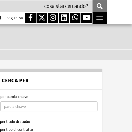
i
seguici su
Toggle
navigation
CERCA PER
per parola chiave
per titolo di studio
per tipo di contratto