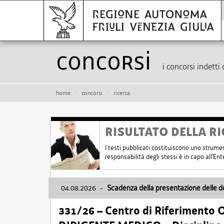
Concorsi
i concorsi indetti 
home
concorsi
ricerca
RISULTATO DELLA RI
I testi pubblicati costituiscono uno strume
responsabilità degli stessi è in capo all'E
04.08.2026
-
Scadenza della presentazione delle 
331/26 – Centro di Riferimento 