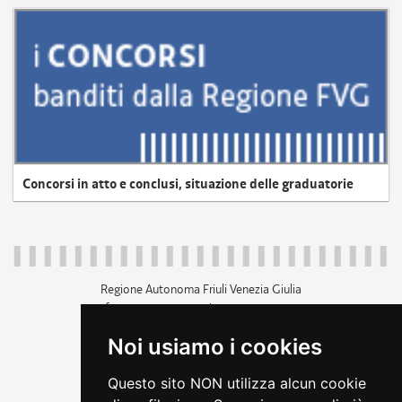
Concorsi in atto e conclusi, situazione delle graduatorie
Regione Autonoma Friuli Venezia Giulia
c.f. 80014930327; p.iva 00526040324
piazza Unità d'Italia 1 Trieste
Noi usiamo i cookies
+39 040 3771111
regione.friuliveneziagiulia@certregione.fvg.it
Questo sito NON utilizza alcun cookie
amministrazione trasparente