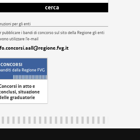
cerca
truzioni per gli enti
r pubblicare i bandi di concorso sul sito della Regione gli enti
vono utilizzare l'e-mail
nfo.concorsi.aall@regione.fvg.it
Concorsi in atto e
conclusi, situazione
delle graduatorie
uliveneziagiulia@certregione.fvg.it