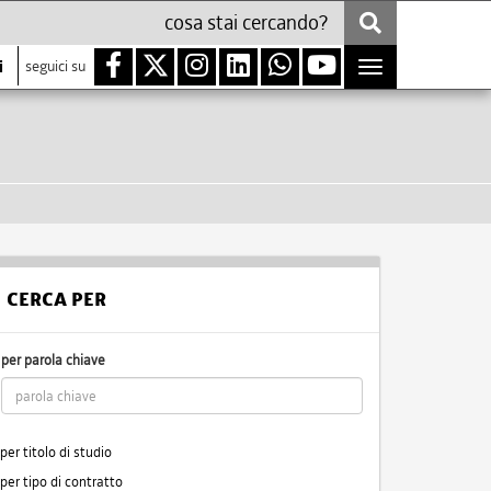
i
seguici su
Toggle
navigation
CERCA PER
per parola chiave
per titolo di studio
per tipo di contratto