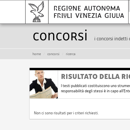
Concorsi
i concorsi indetti 
home
concorsi
ricerca
RISULTATO DELLA RI
I testi pubblicati costituiscono uno strume
responsabilità degli stessi è in capo all'E
Non ci sono risultati per i criteri richiesti.