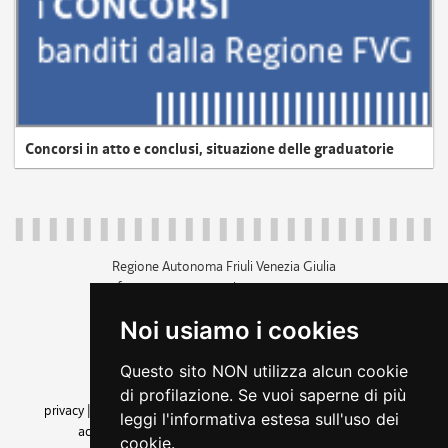
Concorsi in atto e conclusi, situazione delle graduatorie
Regione Autonoma Friuli Venezia Giulia
c.f. 80014930327; p.iva 00526040324
piazza Unità d'Italia 1 Trieste
Noi usiamo i cookies
+39 040 3771111
regione.friuliveneziagiulia@certregione.fvg.it
Questo sito NON utilizza alcun cookie
amministrazione trasparente
di profilazione. Se vuoi saperne di più
privacy
|
cookie
|
note legali
|
accessibilità
|
rss
|
dichiarazione di
leggi l'informativa estesa sull'uso dei
accessibilità
|
feedback
|
cambio preferenze cookie
cookie.