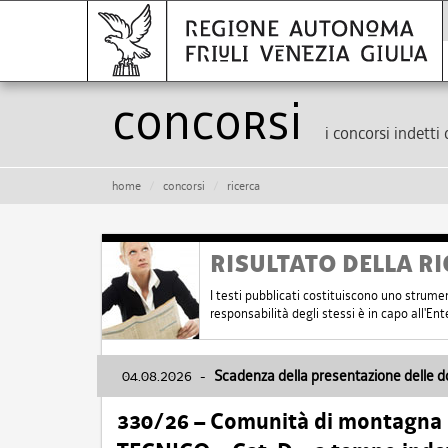
Concorsi
i concorsi indetti 
home
concorsi
ricerca
RISULTATO DELLA RI
I testi pubblicati costituiscono uno strume
responsabilità degli stessi è in capo all'E
04.08.2026
-
Scadenza della presentazione delle 
330/26 – Comunità di montagna