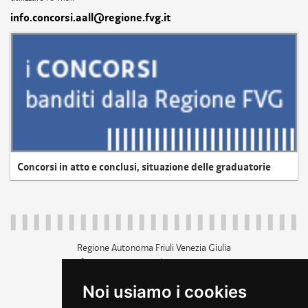
info.concorsi.aall@regione.fvg.it
Concorsi in atto e conclusi, situazione delle graduatorie
Regione Autonoma Friuli Venezia Giulia
c.f. 80014930327; p.iva 00526040324
piazza Unità d'Italia 1 Trieste
Noi usiamo i cookies
+39 040 3771111
regione.friuliveneziagiulia@certregione.fvg.it