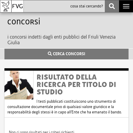
Togg
navi
Concorsi
i concorsi indetti dagli enti pubblici del Friuli Venezia
Giulia
CERCA CONCORSI
RISULTATO DELLA
RICERCA PER TITOLO DI
STUDIO
I testi pubblicati costituiscono uno strumento di
consultazione documentale privo di qualsiasi valore giuridico e la
responsabilità degli stessi è in capo all'Ente che ha emanato il bando.
Non ci sono risultati per i criteri richiesti.